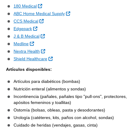
Sitio Externo
180 Medical
Sitio Externo
ABC Home Medical Supply
Sitio Externo
CCS Medical
Sitio Externo
Edgepark
Sitio Externo
J & B Medical
Sitio Externo
Medline
Sitio Externo
Nextra Health
Sitio Externo
Shield Healthcare
Artículos disponibles:
Artículos para diabéticos (bombas)
Nutrición enteral (alimentos y sondas)
Incontinencia (pañales, pañales tipo "pull-ons", protectores,
apósitos femeninos y toallitas)
Ostomía (bolsas, obleas, pasta y desodorantes)
Urología (catéteres, kits, paños con alcohol, sondas)
Cuidado de heridas (vendajes, gasas, cinta)