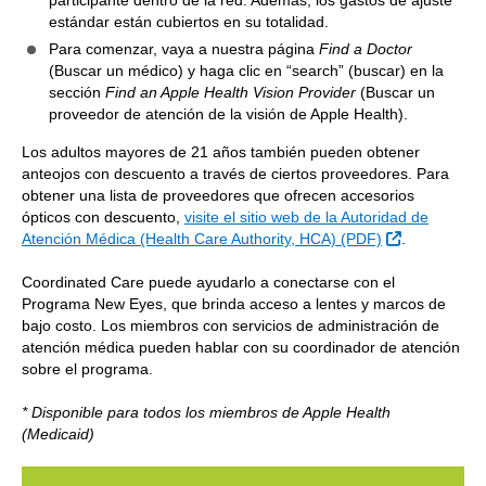
participante dentro de la red. Además, los gastos de ajuste
estándar están cubiertos en su totalidad.
Para comenzar, vaya a nuestra página
Find a Doctor
(Buscar un médico) y haga clic en “search” (buscar) en la
sección
Find an Apple Health Vision Provider
(Buscar un
proveedor de atención de la visión de Apple Health).
Los adultos mayores de 21 años también pueden obtener
anteojos con descuento a través de ciertos proveedores. Para
obtener una lista de proveedores que ofrecen accesorios
ópticos con descuento,
visite el sitio web de la Autoridad de
Sitio Extern
Atención Médica (Health Care Authority, HCA) (PDF)
.
Coordinated Care puede ayudarlo a conectarse con el
Programa New Eyes, que brinda acceso a lentes y marcos de
bajo costo. Los miembros con servicios de administración de
atención médica pueden hablar con su coordinador de atención
sobre el programa.
* Disponible para todos los miembros de Apple Health
(Medicaid)