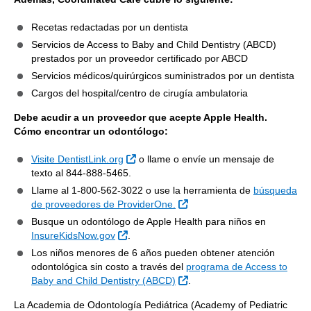
Recetas redactadas por un dentista
Servicios de Access to Baby and Child Dentistry (ABCD)
prestados por un proveedor certificado por ABCD
Servicios médicos/quirúrgicos suministrados por un dentista
Cargos del hospital/centro de cirugía ambulatoria
Debe acudir a un proveedor que acepte Apple Health.
Cómo encontrar un odontólogo:
Sitio Externo
Visite DentistLink.org
o llame o envíe un mensaje de
texto al 844-888-5465.
Llame al 1-800-562-3022 o use la herramienta de
búsqueda
Sitio Externo
de proveedores de ProviderOne.
Busque un odontólogo de Apple Health para niños en
Sitio Externo
InsureKidsNow.gov
.
Los niños menores de 6 años pueden obtener atención
odontológica sin costo a través del
programa de Access to
Sitio Externo
Baby and Child Dentistry (ABCD)
.
La Academia de Odontología Pediátrica (Academy of Pediatric