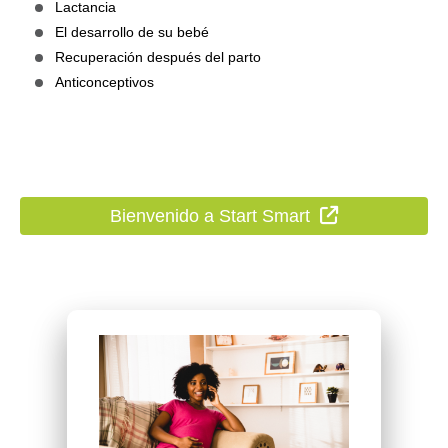
Lactancia
El desarrollo de su bebé
Recuperación después del parto
Anticonceptivos
Sitio Externo
Bienvenido a Start Smart
Previous
Next
Carousel content with 1 slides.
A carousel is a rotating set of images, rotation stops